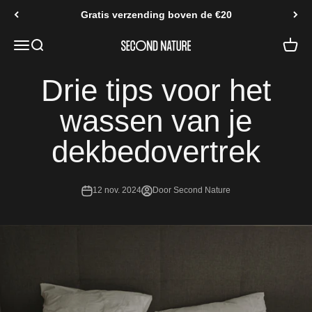
Naar inhoud
Gratis verzending boven de €20
Navigatiemenu openen
Zoeken openen
Second Nature
Drie tips voor het
wassen van je
dekbedovertrek
12 nov. 2024
Door Second Nature