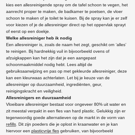
kies een allesreinigende spray om de tafel schoon te vegen, het
aanrecht proper te maken, de badkamer te poetsen, de vloer
schoon te maken of je toilet te kuisen. Bij de spray kan je er zelf
voor kiezen of je de allesreiniger direct op het oppervlak sprayt
of eerst op een doekje.
Welke allesreiniger heb ik nodig
Een allesreiniger is, zoals de naam het zegt, geschikt om ‘alles’
te reinigen. Bij hardnekkig vuil in bijvoorbeeld ovens of
afzuigkappen kan het zijn dat je een aangepast
schoonmaakmiddel nodig hebt. Lees altijd de
gebruiksaanwijzing en pas op met gekleurde allesreiniger, deze
kan een kleurwaas achterlaten. Let bij je keuze van de
allesreiniger op duurzaamheid, ingrediënten, geur,
reinigingskracht en veiligheid.
Allesreinigers en duurzaamheid
Vloeibare allesreiniger bestaat voor ongeveer 80% uit water en
zit meestal verpakt in een fles van hard plastic. Gelukkig zijn er
tegenwoordig goede alternatieven op de markt in de vorm van
refills
. Dit zijn poeders die je oplost in kraanwater en je kan
hiervoor een
plasticvrije fles
gebruiken, van bijvoorbeeld