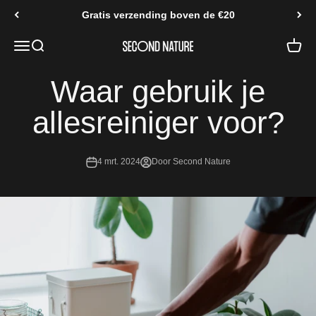
Naar inhoud
Gratis verzending boven de €20
Navigatiemenu openen
Zoeken openen
Second Nature
Waar gebruik je
allesreiniger voor?
4 mrt. 2024
Door Second Nature