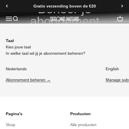
Naar inhoud
Beheer je
Gratis verzending boven de €20
abonnement
Navigatiemenu openen
Zoeken openen
Second Nature
Taal
Kies jouw taal
In welke taal wil jij je abonnement beheren?
Nederlands
English
Abonnement beheren →
Manage subs
Pagina's
Producten
Shop
Alle producten