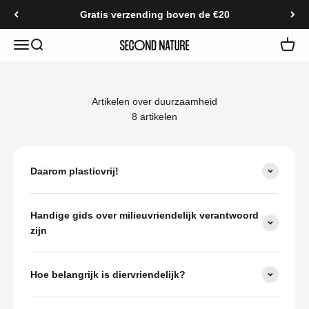
Naar inhoud
Gratis verzending boven de €20
Navigatiemenu openen
Zoeken openen
Second Nature
Artikelen over duurzaamheid
8 artikelen
Daarom plasticvrij!
Handige gids over milieuvriendelijk verantwoord
zijn
Hoe belangrijk is diervriendelijk?