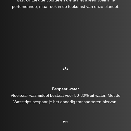
was. Ontdek de voordelen die je niet alleen voelt in je
portemonnee, maar ook in de toekomst van onze planeet:
Bespaar water
Vloeibaar wasmiddel bestaat voor 50-80% uit water. Met de
Wasstrips bespaar je het onnodig transporteren hiervan.
Naar artikel 1
Naar artikel 2
Naar artikel 3