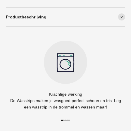
Productbeschrijving
Krachtige werking
De Wasstrips maken je wasgoed perfect schoon en fris. Leg
een wasstrip in de trommel en wassen maar!
Naar artikel 1
Naar artikel 2
Naar artikel 3
Naar artikel 4
Naar artikel 5