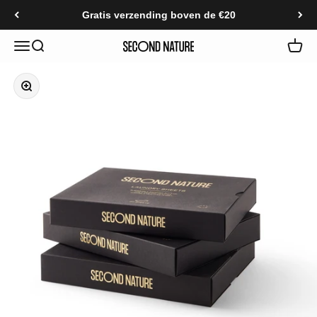
Naar inhoud
Gratis verzending boven de €20
Navigatiemenu openen
Zoeken openen
Second Nature
In-/uitzoomen