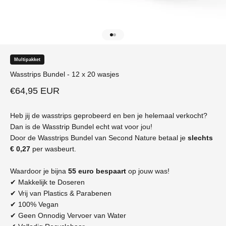
Naar artikel 1
Naar artikel 2
Multipakket
Wasstrips Bundel - 12 x 20 wasjes
Aanbiedingsprijs
€64,95 EUR
Heb jij de wasstrips geprobeerd en ben je helemaal verkocht?
Dan is de Wasstrip Bundel echt wat voor jou!
Door de Wasstrips Bundel van Second Nature betaal je
slechts
€ 0,27
per wasbeurt.
Waardoor je bijna
55 euro bespaart
op jouw was!
✔ Makkelijk te Doseren
✔ Vrij van Plastics & Parabenen
✔ 100% Vegan
✔ Geen Onnodig Vervoer van Water